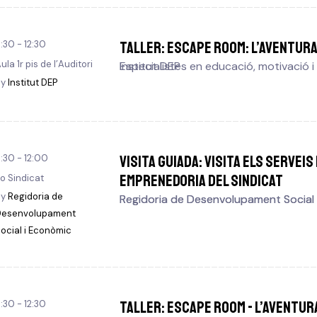
TALLER: Escape Room: L’Aventura
1:30 - 12:30
ula 1r pis de l’Auditori
Institut DEP
Especialistes en educació, motivació i
By
Institut DEP
VISITA GUIADA: Visita els serveis
1:30 - 12:00
emprenedoria del Sindicat
o Sindicat
By
Regidoria de
Regidoria de Desenvolupament Social
Regidoria de Desenvolupament Social
Desenvolupament
ocial i Econòmic
TALLER: Escape Room - L’aventur
1:30 - 12:30