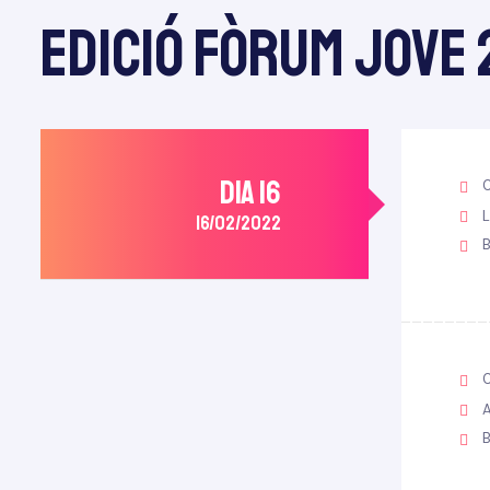
Edició fòrum jove
re 2025
DIA 16
L
16/02/2022
tiva
A