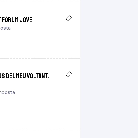
t Fòrum Jove
posta
us del meu voltant.
Amposta