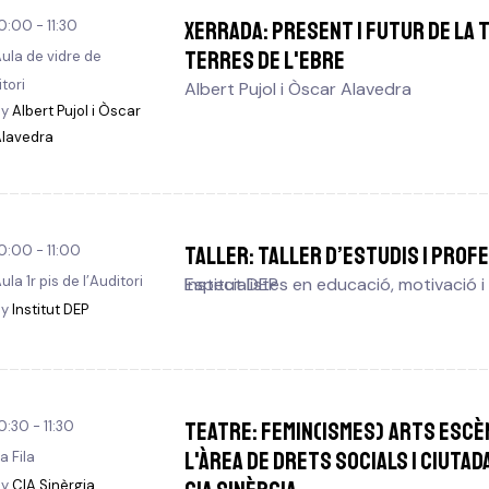
XERRADA: Present i futur de la 
0:00 - 11:30
Terres de l'Ebre
ula de vidre de
itori
Albert Pujol i Òscar Alavedra
By
Albert Pujol i Òscar
lavedra
TALLER: Taller d’estudis i prof
0:00 - 11:00
ula 1r pis de l’Auditori
Institut DEP
Especialistes en educació, motivació i
By
Institut DEP
TEATRE: Femin(ismes) Arts escè
0:30 - 11:30
l'Àrea de Drets Socials i Ciutad
a Fila
By
CIA Sinèrgia