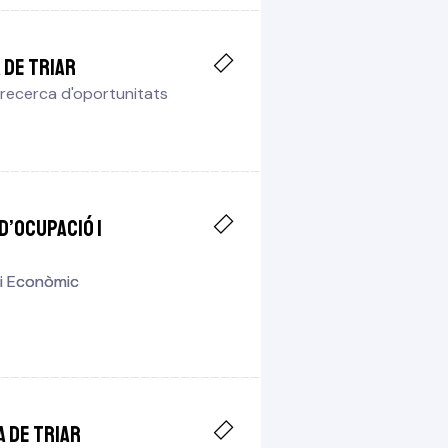
 de triar
 recerca d'oportunitats
 d’ocupació i
 i Econòmic
 i Econòmic
a de triar