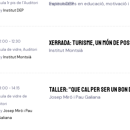
ula 1r pis de l’Auditori
Institut DEP
Especialistes en educació, motivació i
By
Institut DEP
XERRADA: Turisme, un món de pos
2:00 - 12:30
ula de vidre, Auditori
Institut Montsià
By
Institut Montsià
TALLER: “Que cal per ser un bon
3:00 - 14:15
ula de vidre de
Josep Miró i Pau Galiana
itori
By
Josep Miró i Pau
aliana