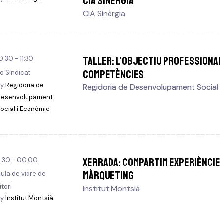
CIA Sinèrgia
CIA Sinèrgia
TALLER: L’Objectiu professional
0:30 - 11:30
competències
o Sindicat
By
Regidoria de
Regidoria de Desenvolupament Social
Regidoria de Desenvolupament Social
Desenvolupament
ocial i Econòmic
XERRADA: Compartim experièncie
1:30 - 00:00
màrqueting
ula de vidre de
itori
Institut Montsià
By
Institut Montsià