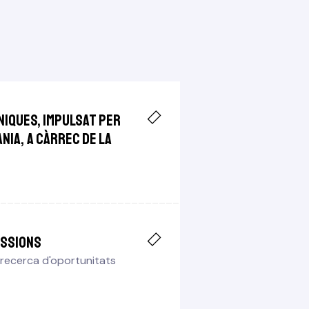
niques, impulsat per
ania, a càrrec de la
essions
 recerca d'oportunitats