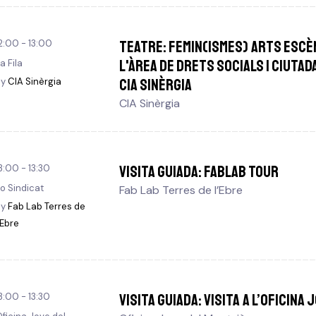
TEATRE: Femin(ismes) Arts escè
2:00 - 13:00
l'Àrea de Drets Socials i Ciutad
a Fila
CIA Sinèrgia
By
CIA Sinèrgia
CIA Sinèrgia
VISITA GUIADA: FABLAB Tour
3:00 - 13:30
o Sindicat
Fab Lab Terres de l’Ebre
By
Fab Lab Terres de
’Ebre
VISITA GUIADA: Visita a l’Oficina
3:00 - 13:30