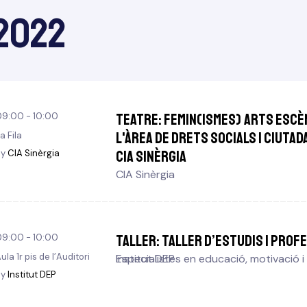
 2022
TEATRE: Femin(ismes) Arts escè
09:00 - 10:00
l'Àrea de Drets Socials i Ciutad
a Fila
CIA Sinèrgia
By
CIA Sinèrgia
CIA Sinèrgia
TALLER: Taller d’estudis i prof
09:00 - 10:00
ula 1r pis de l’Auditori
Institut DEP
Especialistes en educació, motivació i
By
Institut DEP