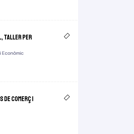
, taller per
 i Econòmic
 i Econòmic
s de comerç i