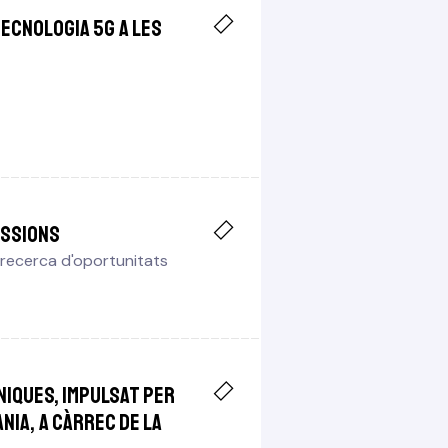
tecnologia 5G a les
essions
 recerca d'oportunitats
niques, impulsat per
ania, a càrrec de la