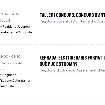
TALLER I CONCURS: Concurs d’ar
9:00 - 13:00
l Casal
Regidoria Joventut Ajuntament d’Am
By
Regidoria Joventut
Ajuntament d’Amposta
XERRADA: Els itineraris formati
09:00 - 09:30
Què puc estudiar?
ula de vidre de
itori
Regidoria d’Educació Ajuntament d’
By
Regidoria
’Educació Ajuntament
d’Amposta