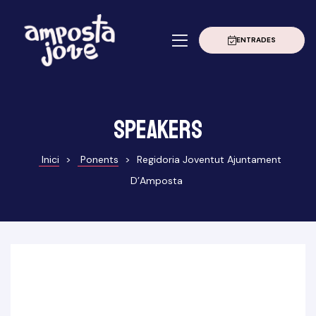
ENTRADES
à
erior
Grau
Speakers
Inici
>
Ponents
>
Regidoria Joventut Ajuntament
D’Amposta