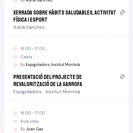
By
Adrià Sánchez
Xerrada sobre hàbits saludables, activitat
física i esport
Adrià Sánchez
16:00 - 17:00
Carpa
By
Espigoladors
Institut Montsià
Presentació del projecte de
revalorització de la Garrofa
Espigoladors
Institut Montsià
16:00 - 17:00
Aula vidre
By
Joan Gas