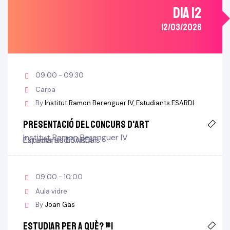
DIA 12
12/03/2026
09:00 - 09:30
Carpa
By
Institut Ramon Berenguer IV
Estudiants ESARDI
Presentació del concurs d'art
Institut Ramon Berenguer IV
Estudiants ESARDI
Experts audiovisuals
09:00 - 10:00
Aula vidre
By
Joan Gas
Estudiar per a què? #1