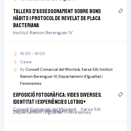
Tallers d'assessorament sobre bons
hàbits i protocol de revelat de placa
bacteriana
Institut Ramon Berenguer IV
16:00 - 19:00
Carpa
By
Consell Comarcal del Montsià
Xarxa SAI
Institut
Ramon Berenguer IV
Departament d’Igualtat i
Feminismes
Exposició fotogràfica: Vides diverses.
Identitat i experiències LGTBIQ+
Consell Comarcal del Montsià
Xarxa SAI
Institut Ramon Berenguer IV
Departament d’Igualtat i Feminismes