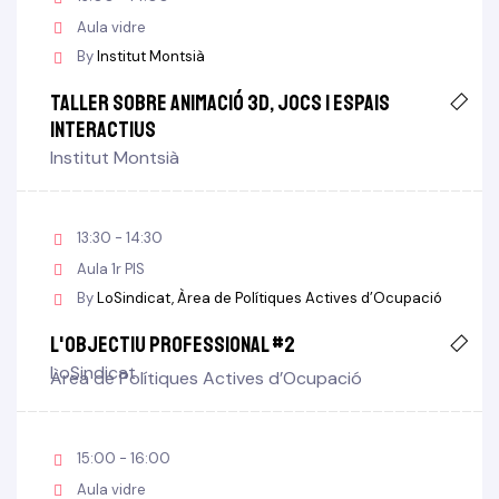
Aula vidre
By
Institut Montsià
Taller sobre Animació 3D, jocs i espais
interactius
Institut Montsià
13:30 - 14:30
Aula 1r PIS
By
LoSindicat
Àrea de Polítiques Actives d’Ocupació
L'objectiu professional #2
LoSindicat
Àrea de Polítiques Actives d’Ocupació
15:00 - 16:00
Aula vidre