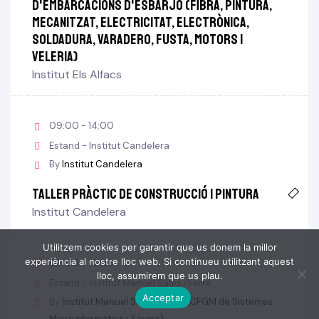
d'embarcacions d'esbarjo (fibra, pintura,
mecanitzat, electricitat, electrònica,
soldadura, varadero, fusta, motors i
veleria)
Institut Els Alfacs
09:00 - 14:00
Estand - Institut Candelera
By
Institut Candelera
Taller pràctic de construcció i pintura
Institut Candelera
Utilitzem cookies per garantir que us donem la millor
experiència al nostre lloc web. Si continueu utilitzant aquest
09:00 - 14:00
lloc, assumirem que us plau.
Estand - Institut Manuel Sales i Ferré
Acceptar
By
Institut Manuel Sales i Ferré (CFGM de Sistemes
Microinformàtics i Xarxes)