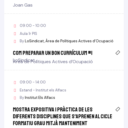
Joan Gas
09:00 - 10:00
Aula 1r PIS
By
LoSindicat
Àrea de Polítiques Actives d’Ocupació
Com preparar un bon Currículum #1
LoSindicat
Àrea de Polítiques Actives d’Ocupació
09:00 - 14:00
Estand - Institut els Alfacs
By
Institut Els Alfacs
Mostra expositiva i pràctica de les
diferents disciplines que s'aprenen al cicle
formatiu grau mitjà manteniment