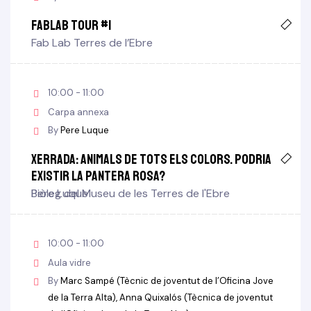
FabLab TOUR #1
Fab Lab Terres de l’Ebre
10:00 - 11:00
Carpa annexa
By
Pere Luque
Xerrada: Animals de tots els colors. Podria
existir la pantera rosa?
Pere Luque
Biòleg del Museu de les Terres de l'Ebre
10:00 - 11:00
Aula vidre
By
Marc Sampé (Tècnic de joventut de l’Oficina Jove
de la Terra Alta)
Anna Quixalós (Tècnica de joventut