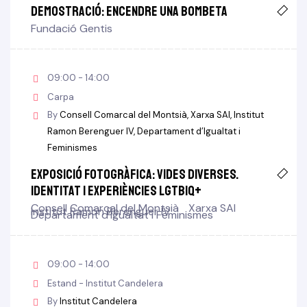
Demostració: Encendre una bombeta
Fundació Gentis
09:00 - 14:00
Carpa
By
Consell Comarcal del Montsià
Xarxa SAI
Institut
Ramon Berenguer IV
Departament d’Igualtat i
Feminismes
Exposició fotogràfica: Vides diverses.
Identitat i experiències LGTBIQ+
Consell Comarcal del Montsià
Xarxa SAI
Institut Ramon Berenguer IV
Departament d’Igualtat i Feminismes
09:00 - 14:00
Estand - Institut Candelera
By
Institut Candelera