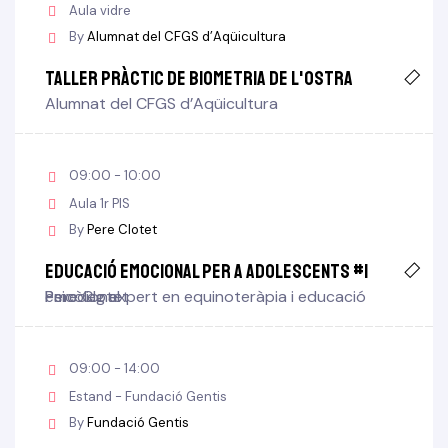
Aula vidre
By
Alumnat del CFGS d’Aqüicultura
Taller pràctic de biometria de l'ostra
Alumnat del CFGS d’Aqüicultura
09:00 - 10:00
Aula 1r PIS
By
Pere Clotet
Educació emocional per a adolescents #1
Pere Clotet
Psicòleg expert en equinoteràpia i educació emocional
09:00 - 14:00
Estand - Fundació Gentis
By
Fundació Gentis