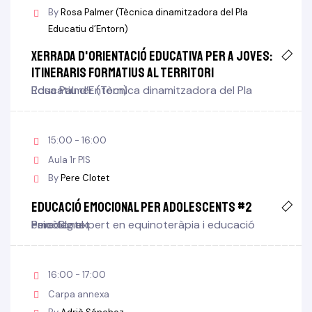
By
Rosa Palmer (Tècnica dinamitzadora del Pla
Educatiu d’Entorn)
Xerrada d'orientació educativa per a joves:
itineraris formatius al territori
Rosa Palmer (Tècnica dinamitzadora del Pla Educatiu d’Entorn)
15:00 - 16:00
Aula 1r PIS
By
Pere Clotet
Educació emocional per adolescents #2
Pere Clotet
Psicòleg expert en equinoteràpia i educació emocional
16:00 - 17:00
Carpa annexa