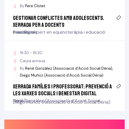
By
Pere Clotet
Gestionar conflictes amb adolescents.
Xerrada per a docents
Pere Clotet
Psicòleg expert en equinoteràpia i educació emocional
18:30 - 19:30
Carpa annexa
By
René González (Associació d’Acció Social Dèria)
Diego Muñoz (Associació d’Acció Social Dèria)
Xerrada famílies i professorat: Prevenció a
les xarxes socials i benestar digital
René González (Associació d’Acció Social Dèria)
Diego Muñoz (Associació d’Acció Social Dèria)