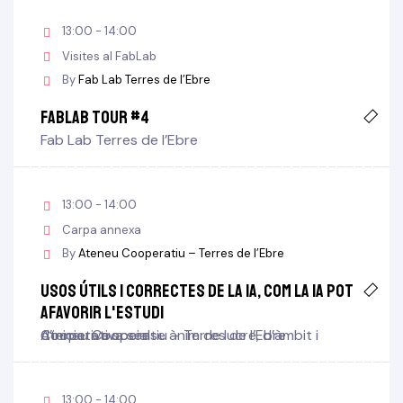
13:00 - 14:00
Visites al FabLab
By
Fab Lab Terres de l’Ebre
FabLab TOUR #4
Fab Lab Terres de l’Ebre
13:00 - 14:00
Carpa annexa
By
Ateneu Cooperatiu – Terres de l’Ebre
Usos útils i correctes de la IA, com la IA pot
afavorir l'estudi
Ateneu Cooperatiu – Terres de l’Ebre
Cooperativa sense ànim de lucre, d’àmbit i d’iniciativa social
13:00 - 14:00