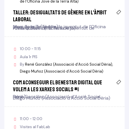
de l’Oficina Jove de la Terra Alta)
Taller: Desigualtats de gènere en l'àmbit
laboral
Marc Sampé (Tècnic de joventut de l’Oficina Jove de la Terra Alta)
Anna Quixalós (Tècnica de joventut de l’Oficina Jove de la Terra Alta)
10:00 - 11:15
Aula 1r PIS
By
René González (Associació d’Acció Social Dèria)
Diego Muñoz (Associació d’Acció Social Dèria)
Com aconseguir el benestar digital que
volem a les xarxes socials #1
René González (Associació d’Acció Social Dèria)
Diego Muñoz (Associació d’Acció Social Dèria)
11:00 - 12:00
Visites al FabLab