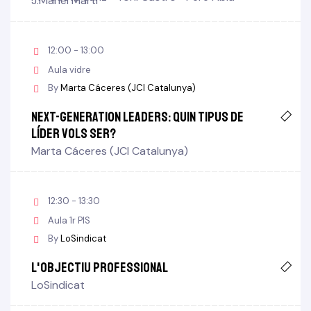
J.Manel Martí
12:00 - 13:00
Aula vidre
By
Marta Cáceres (JCI Catalunya)
Next-Generation Leaders: quin tipus de
líder vols ser?
Marta Cáceres (JCI Catalunya)
12:30 - 13:30
Aula 1r PIS
By
LoSindicat
L'objectiu professional
LoSindicat