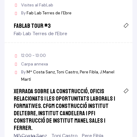
Visites al FabLab
By
Fab Lab Terres de l’Ebre
FabLab TOUR #3
Fab Lab Terres de l’Ebre
12:00 - 13:00
Carpa annexa
By
Mª Costa Sanz
Toni Castro
Pere Fibla
J.Manel
Martí
Xerrada sobre la construcció, oficis
relacionats i les oportunitats laborals i
formatives. CFGM Construcció Institut
Deltebre, Institut Candelera i PFI
Construcció de Institut Manel Sales i
Ferrer.
Mª Costa Sanz
Toni Castro
Pere Fibla