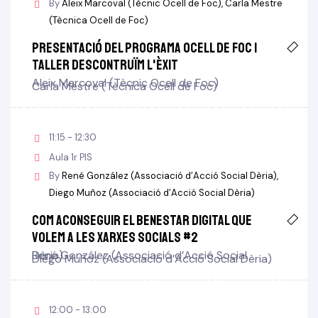
By
Aleix Marcoval (Tècnic Ocell de Foc)
Carla Mestre
(Tècnica Ocell de Foc)
Presentació del programa Ocell de Foc i
taller descontruïm l'èxit
Aleix Marcoval (Tècnic Ocell de Foc)
Carla Mestre (Tècnica Ocell de Foc)
11:15 - 12:30
Aula 1r PIS
By
René González (Associació d’Acció Social Dèria)
Diego Muñoz (Associació d’Acció Social Dèria)
Com aconseguir el benestar digital que
volem a les xarxes socials #2
René González (Associació d’Acció Social Dèria)
Diego Muñoz (Associació d’Acció Social Dèria)
12:00 - 13:00