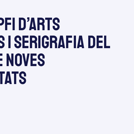
FI d’Arts
 i Serigrafia del
e Noves
tats