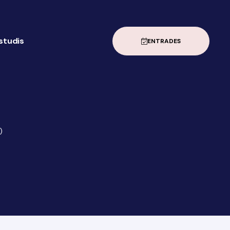
estudis
ENTRADES
)