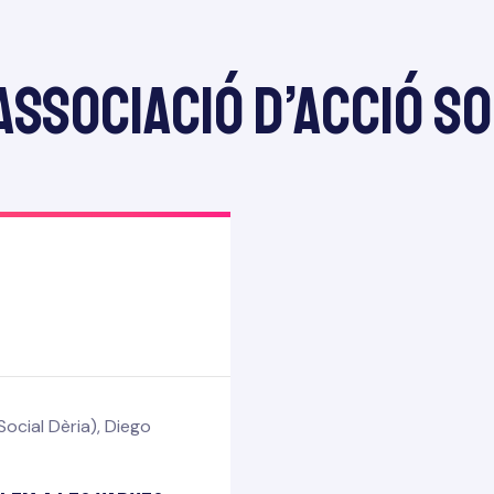
ssociació d’Acció So
ocial Dèria)
,
Diego