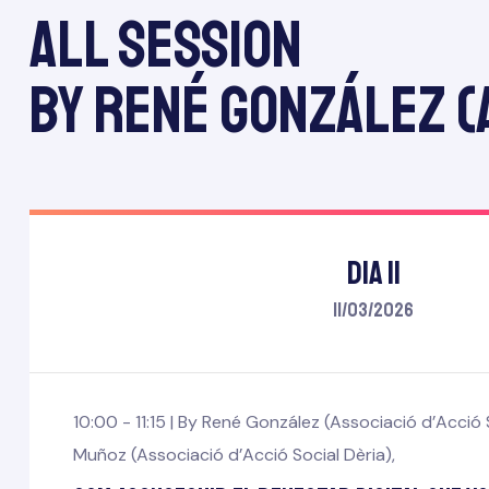
All session
by René González (A
Dia 11
11/03/2026
10:00 - 11:15 |
By
René González (Associació d’Acció S
Muñoz (Associació d’Acció Social Dèria)
,