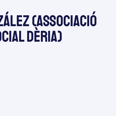
zález (Associació
ocial Dèria)