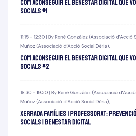
Com aconseguir el benestar digital que v
socials #1
11:15 - 12:30 |
By
René González (Associació d’Acció S
Muñoz (Associació d’Acció Social Dèria)
,
Com aconseguir el benestar digital que v
socials #2
18:30 - 19:30 |
By
René González (Associació d’Acció 
Muñoz (Associació d’Acció Social Dèria)
,
Xerrada famílies i professorat: Prevenció
socials i benestar digital