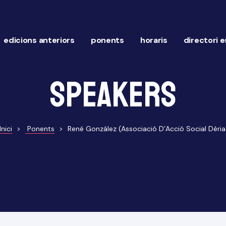
edicions anteriors
ponents
horaris
directori 
Speakers
Inici
>
Ponents
>
René González (Associació D’Acció Social Dèria