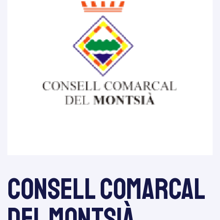
re 2025
tiva
Consell Comarcal
del Montsià