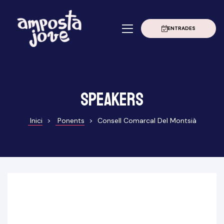
ENTRADES
à
erior
Grau
Speakers
Inici
>
Ponents
>
Consell Comarcal Del Montsià