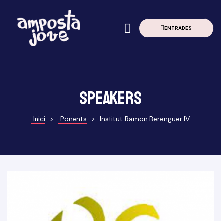
ENTRADES
à
erior
Grau
Speakers
Inici
>
Ponents
>
Institut Ramon Berenguer IV